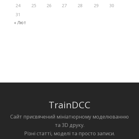
24
25
26
27
28
29
30
31
« Лют
TrainDCC
Сайт присвячений мініатюрному моделюванню
та 3D друку.
Різні статті, моделі та просто записи.